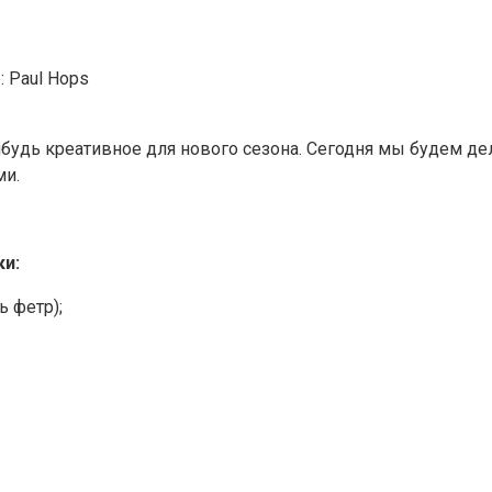
:
Paul Hops
нибудь креативное для нового сезона. Сегодня мы будем д
ми.
ки:
ь фетр);