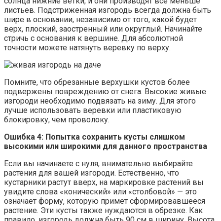
солнца нижние ветки, и они производят все меньше
листьев. Подстриженная изгородь всегда должна быть
шире в основании, независимо от того, какой будет
верх, плоский, заостренный или округлый. Начинайте
стричь с основания к вершине. Для абсолютной
точности можете натянуть веревку по верху.
Помните, что обрезанные верхушки кустов более
подвержены повреждению от снега. Высокие живые
изгороди необходимо подвязать на зиму. Для этого
лучше использовать веревки или пластиковую
блокировку, чем проволоку.
Ошибка 4: Попытка сохранить кусты слишком
высокими или широкими для данного пространства
Если вы начинаете с нуля, внимательно выбирайте
растения для вашей изгороди. Естественно, что
кустарники растут вверх, на маркировке растений вы
увидите слова «конический» или «столбовой» — это
означает форму, которую примет сформировавшееся
растение. Эти кусты также нуждаются в обрезке. Как
правило, изгородь должна быть 90 см в ширину. Высота