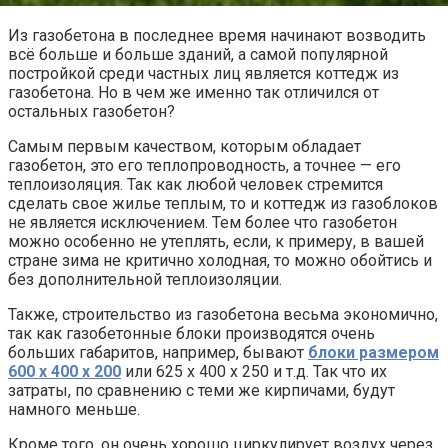
Из газобетона в последнее время начинают возводить
всё больше и больше зданий, а самой популярной
постройкой среди частных лиц является коттедж из
газобетона. Но в чем же именно так отличился от
остальных газобетон?
Самым первым качеством, которым обладает
газобетон, это его теплопроводность, а точнее — его
теплоизоляция. Так как любой человек стремится
сделать свое жилье теплым, то и коттедж из газоблоков
не является исключением. Тем более что газобетон
можно особенно не утеплять, если, к примеру, в вашей
стране зима не критично холодная, то можно обойтись и
без дополнительной теплоизоляции.
Также, строительство из газобетона весьма экономично,
так как газобетонные блоки производятся очень
больших габаритов, например, бывают
блоки размером
600 х 400 х 200
или 625 х 400 х 250 и т.д. Так что их
затраты, по сравнению с теми же кирпичами, будут
намного меньше.
Кроме того, он очень хорошо циркулирует воздух через