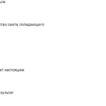
вым
ство света, попадающего
о
нет настоящим
зультат