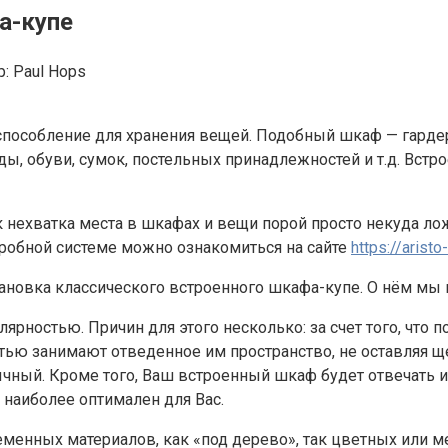
а-купе
р:
Paul Hops
испособление для хранения вещей. Подобный шкаф — гард
ы, обуви, сумок, постельных принадлежностей и т.д. Вст
ак нехватка места в шкафах и вещи порой просто некуда л
еробной системе можно ознакомиться на сайте
https://aristo
ановка классического встроенного шкафа-купе. О нём мы 
ярностью. Причин для этого несколько: за счет того, что
тью занимают отведенное им пространство, не оставляя ще
ный. Кроме того, Ваш встроенный шкаф будет отвечать и
 наиболее оптимален для Вас.
менных материалов, как «под дерево», так цветных или м