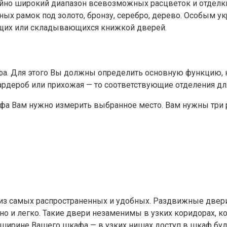
о широкий диапазон всевозможных расцветок и отделки: п
ных рамок под золото, бронзу, серебро, дерево. Особым 
зящих или складывающихся книжкой дверей.
фа. Для этого Вы должны определить основную функцию, к
ардероб или прихожая — то соответствующие отделения для
фа Вам нужно измерить выбранное место. Вам нужны три р
 из самых распространенных и удобных. Раздвижные двер
о и легко. Такие двери незаменимы в узких коридорах, к
 ширине Вашего шкафа — в узких нишах доступ в шкаф буд