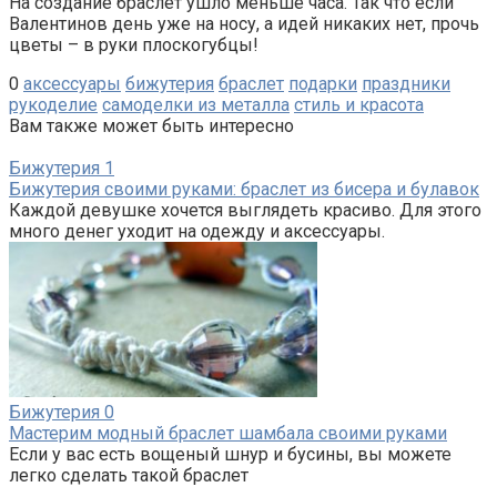
На создание браслет ушло меньше часа. Так что если
Валентинов день уже на носу, а идей никаких нет, прочь
цветы – в руки плоскогубцы!
0
аксессуары
бижутерия
браслет
подарки
праздники
рукоделие
самоделки из металла
стиль и красота
Вам также может быть интересно
Бижутерия
1
Бижутерия своими руками: браслет из бисера и булавок
Каждой девушке хочется выглядеть красиво. Для этого
много денег уходит на одежду и аксессуары.
Бижутерия
0
Мастерим модный браслет шамбала своими руками
Если у вас есть вощеный шнур и бусины, вы можете
легко сделать такой браслет