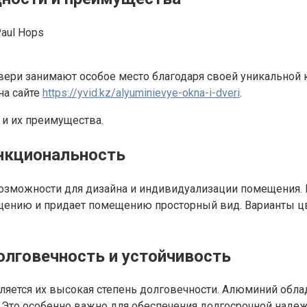
aul Hops
ери занимают особое место благодаря своей уникальной к
на сайте
https://yvid.kz/alyuminievye-okna-i-dveri
.
и их преимущества.
нкциональность
ожности для дизайна и индивидуализации помещения. Их
ещению и придает помещению просторный вид. Варианты 
лговечность и устойчивость
тся их высокая степень долговечности. Алюминий облада
Это особенно важно для обеспечения долгосрочной надежн