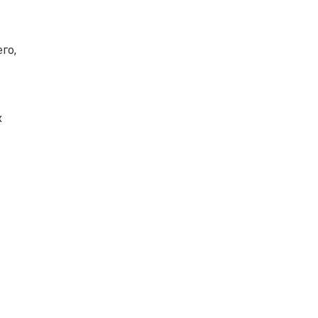
го,
х