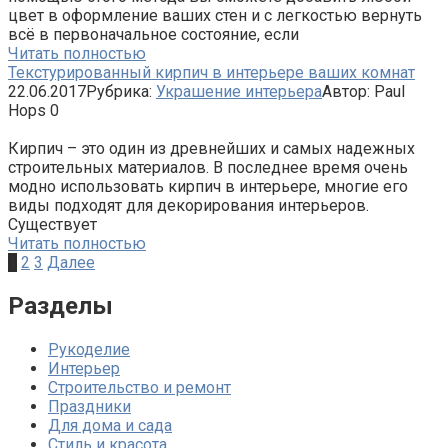
цвет в оформление ваших стен и с легкостью вернуть
всё в первоначальное состояние, если
Читать полностью
Текстурированный кирпич в интерьере ваших комнат
22.06.2017
Рубрика:
Украшение интерьера
Автор:
Paul
Hops
0
Кирпич – это один из древнейших и самых надежных
строительных материалов. В последнее время очень
модно использовать кирпич в интерьере, многие его
виды подходят для декорирования интерьеров.
Существует
Читать полностью
Навигация
1
2
3
Далее
по
записям
Разделы
Рукоделие
Интерьер
Строительство и ремонт
Праздники
Для дома и сада
Стиль и красота