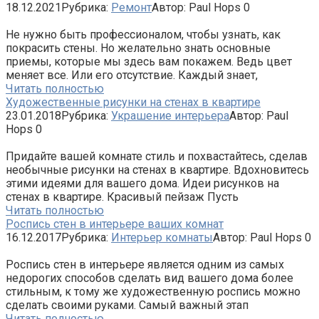
18.12.2021
Рубрика:
Ремонт
Автор:
Paul Hops
0
Не нужно быть профессионалом, чтобы узнать, как
покрасить стены. Но желательно знать основные
приемы, которые мы здесь вам покажем. Ведь цвет
меняет все. Или его отсутствие. Каждый знает,
Читать полностью
Художественные рисунки на стенах в квартире
23.01.2018
Рубрика:
Украшение интерьера
Автор:
Paul
Hops
0
Придайте вашей комнате стиль и похвастайтесь, сделав
необычные рисунки на стенах в квартире. Вдохновитесь
этими идеями для вашего дома. Идеи рисунков на
стенах в квартире. Красивый пейзаж Пусть
Читать полностью
Роспись стен в интерьере ваших комнат
16.12.2017
Рубрика:
Интерьер комнаты
Автор:
Paul Hops
0
Роспись стен в интерьере является одним из самых
недорогих способов сделать вид вашего дома более
стильным, к тому же художественную роспись можно
сделать своими руками. Самый важный этап
Читать полностью