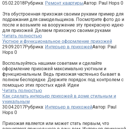
05.02.2018
Рубрика:
Ремонт квартиры
Автор:
Paul Hops
0
Эта обустроенная прихожая своими руками пример для
подражания для самодельщиков. Посмотрите фото до и
после и возьмите на вооружение эту прекрасную идею
для прихожей. Делаем прихожую своими руками
Читать полностью
Уютное и функциональное оформление прихожей
29.09.2017
Рубрика:
Интерьер в прихожей
Автор:
Paul
Hops
0
Воспользуйтесь нашими советами и сделайте
оформление прихожей максимально уютным и
функциональным. Ведь прихожая частенько бывает в
полном беспорядке. Держите порядок под контролем с
помощью этих простых идей. Идеи
Читать полностью
Как сделать интерьер прихожей в доме стильным и
уникальным
30.04.2017
Рубрика:
Интерьер в прихожей
Автор:
Paul
Hops
0
Прихожая является или может стать первым, что
впечатляет пришедшего в ваш дом. Интерьер прихожей