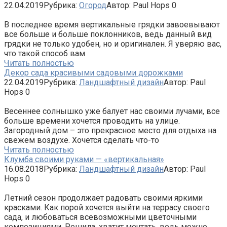
22.04.2019
Рубрика:
Огород
Автор:
Paul Hops
0
В последнее время вертикальные грядки завоевывают
все больше и больше поклонников, ведь данный вид
грядки не только удобен, но и оригинален. Я уверяю вас,
что такой способ вам
Читать полностью
Декор сада красивыми садовыми дорожками
22.04.2019
Рубрика:
Ландшафтный дизайн
Автор:
Paul
Hops
0
Весеннее солнышко уже балует нас своими лучами, все
больше времени хочется проводить на улице.
Загородный дом – это прекрасное место для отдыха на
свежем воздухе. Хочется сделать что-то
Читать полностью
Клумба своими руками — «вертикальная»
16.08.2018
Рубрика:
Ландшафтный дизайн
Автор:
Paul
Hops
0
Летний сезон продолжает радовать своими яркими
красками. Как порой хочется выйти на террасу своего
сада, и любоваться всевозможными цветочными
композициями. Решила, хватит мечтать, ведь можно