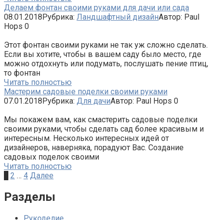
Делаем фонтан своими руками для дачи или сада
08.01.2018
Рубрика:
Ландшафтный дизайн
Автор:
Paul
Hops
0
Этот фонтан своими руками не так уж сложно сделать.
Если вы хотите, чтобы в вашем саду было место, где
можно отдохнуть или подумать, послушать пение птиц,
то фонтан
Читать полностью
Мастерим садовые поделки своими руками
07.01.2018
Рубрика:
Для дачи
Автор:
Paul Hops
0
Мы покажем вам, как смастерить садовые поделки
своими руками, чтобы сделать сад более красивым и
интересным. Несколько интересных идей от
дизайнеров, наверняка, порадуют Вас. Создание
садовых поделок своими
Читать полностью
Навигация
1
2
…
4
Далее
по
записям
Разделы
Рукоделие