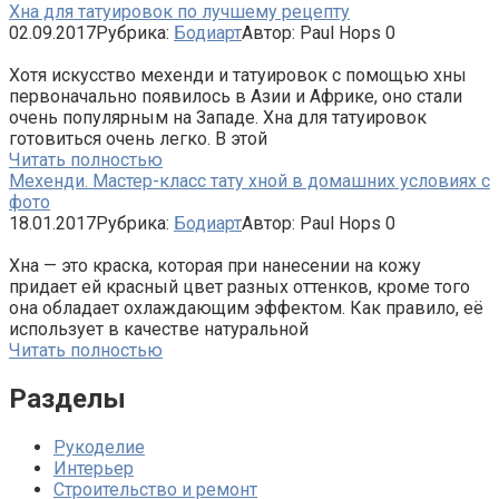
Хна для татуировок по лучшему рецепту
02.09.2017
Рубрика:
Бодиарт
Автор:
Paul Hops
0
Хотя искусство мехенди и татуировок с помощью хны
первоначально появилось в Азии и Африке, оно стали
очень популярным на Западе. Хна для татуировок
готовиться очень легко. В этой
Читать полностью
Мехенди. Мастер-класс тату хной в домашних условиях с
фото
18.01.2017
Рубрика:
Бодиарт
Автор:
Paul Hops
0
Хна — это краска, которая при нанесении на кожу
придает ей красный цвет разных оттенков, кроме того
она обладает охлаждающим эффектом. Как правило, её
использует в качестве натуральной
Читать полностью
Разделы
Рукоделие
Интерьер
Строительство и ремонт