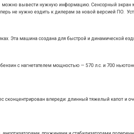
е можно вывести нужную информацию. Сенсорный экран му
рь не нужно ездить к дилерам за новой версией ПО. Устан
тиках. Эта машина создана для быстрой и динамической езд
бензин с нагнетателем мощностью — 570 л.с. и 700 ньютон
ес сконцентрирован впереди: длинный тяжелый капот и оче
амортизаторами, пружинами и стабилизаторами поперечн