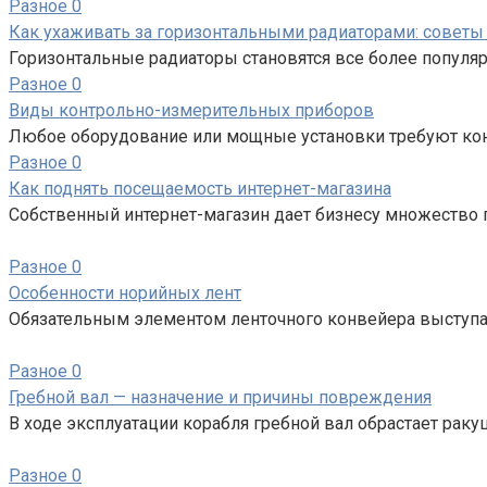
Разное
0
Как ухаживать за горизонтальными радиаторами: советы
Горизонтальные радиаторы становятся все более популя
Разное
0
Виды контрольно-измерительных приборов
Любое оборудование или мощные установки требуют кон
Разное
0
Как поднять посещаемость интернет-магазина
Собственный интернет-магазин дает бизнесу множество
Разное
0
Особенности норийных лент
Обязательным элементом ленточного конвейера выступае
Разное
0
Гребной вал — назначение и причины повреждения
В ходе эксплуатации корабля гребной вал обрастает рак
Разное
0