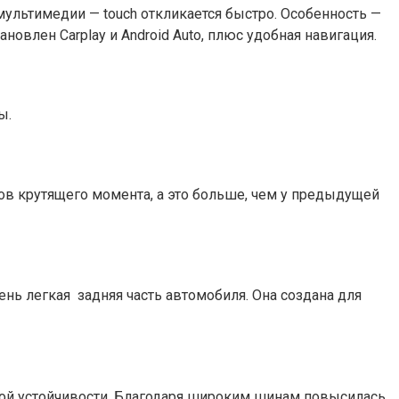
льтимедии — touch откликается быстро. Особенность —
овлен Carplay и Android Auto, плюс удобная навигация.
ы.
ов крутящего момента, а это больше, чем у предыдущей
нь легкая задняя часть автомобиля. Она создана для
ой устойчивости. Благодаря широким шинам повысилась