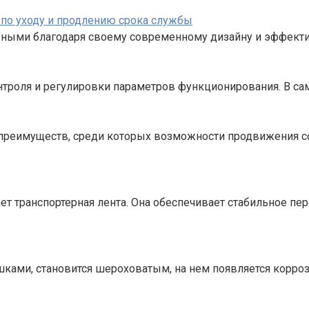
 по уходу и продлению срока службы
рными благодаря своему современному дизайну и эффекти
троля и регулировки параметров функционирования. В с
 преимуществ, среди которых возможности продвижения 
т транспортерная лента. Она обеспечивает стабильное пе
ушками, становится шероховатым, на нем появляется корро