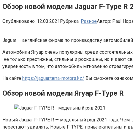
Обзор новой модели Jaguar F-Type R 
Опубликовано:
12.03.2021
Рубрика:
Разное
Автор:
Paul Hop
Jaguar — английская фирма по производству автомобилей
Автомобили Ягуар очень популярны среди состоятельных
не только престижны, стильны и роскошны, но и дают 
уверенность в том, что автомобиль мгновенно отреагиру
На сайте
https://jaguar.terra-motors.kz/
Вы сможете ознакоми
Обзор новой модели Ягуар F-Type R
Новый Jaguar F-TYPE R — модельный ряд 2021 года. Чем
перестают удивлять. Новые F-TYPE привлекательны и вы