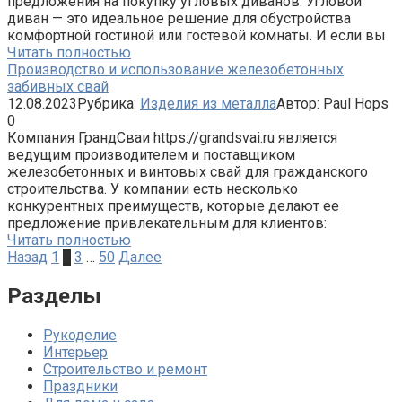
предложения на покупку угловых диванов. Угловой
диван — это идеальное решение для обустройства
комфортной гостиной или гостевой комнаты. И если вы
Читать полностью
Производство и использование железобетонных
забивных свай
12.08.2023
Рубрика:
Изделия из металла
Автор:
Paul Hops
0
Компания ГрандСваи https://grandsvai.ru является
ведущим производителем и поставщиком
железобетонных и винтовых свай для гражданского
строительства. У компании есть несколько
конкурентных преимуществ, которые делают ее
предложение привлекательным для клиентов:
Читать полностью
Навигация
Назад
1
2
3
…
50
Далее
по
записям
Разделы
Рукоделие
Интерьер
Строительство и ремонт
Праздники