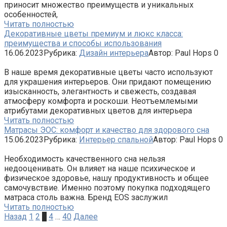
приносит множество преимуществ и уникальных
особенностей,
Читать полностью
Декоративные цветы премиум и люкс класса:
преимущества и способы использования
16.06.2023
Рубрика:
Дизайн интерьера
Автор:
Paul Hops
0
В наше время декоративные цветы часто используют
для украшения интерьеров. Они придают помещению
изысканность, элегантность и свежесть, создавая
атмосферу комфорта и роскоши. Неотъемлемыми
атрибутами декоративных цветов для интерьера
Читать полностью
Матрасы ЭОС: комфорт и качество для здорового сна
15.06.2023
Рубрика:
Интерьер спальной
Автор:
Paul Hops
0
Необходимость качественного сна нельзя
недооценивать. Он влияет на наше психическое и
физическое здоровье, нашу продуктивность и общее
самочувствие. Именно поэтому покупка подходящего
матраса столь важна. Бренд EOS заслужил
Читать полностью
Навигация
Назад
1
2
3
4
…
40
Далее
по