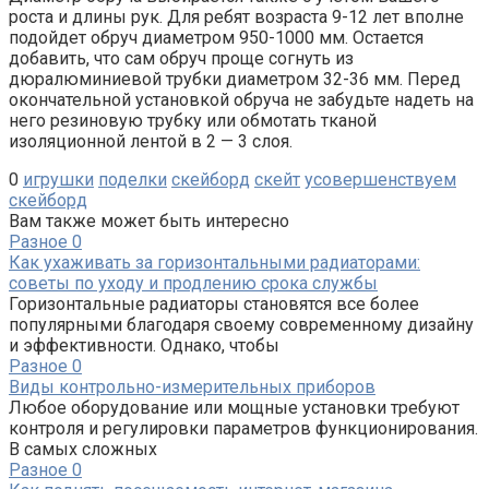
роста и длины рук. Для ребят возраста 9-12 лет вполне
подойдет обруч диаметром 950-1000 мм. Остается
добавить, что сам обруч проще согнуть из
дюралюминиевой трубки диаметром 32-36 мм. Перед
окончательной установкой обруча не забудьте надеть на
него резиновую трубку или обмотать тканой
изоляционной лентой в 2 — 3 слоя.
0
игрушки
поделки
скейборд
скейт
усовершенствуем
скейборд
Вам также может быть интересно
Разное
0
Как ухаживать за горизонтальными радиаторами:
советы по уходу и продлению срока службы
Горизонтальные радиаторы становятся все более
популярными благодаря своему современному дизайну
и эффективности. Однако, чтобы
Разное
0
Виды контрольно-измерительных приборов
Любое оборудование или мощные установки требуют
контроля и регулировки параметров функционирования.
В самых сложных
Разное
0