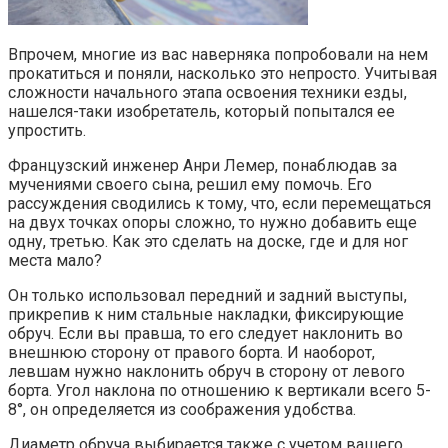
Впрочем, многие из вас наверняка попробовали на нем
прокатиться и поняли, насколько это непросто. Учитывая
сложности начального этапа освоения техники езды,
нашелся-таки изобретатель, который попытался ее
упростить.
Французский инженер Анри Лемер, понаблюдав за
мучениями своего сына, решил ему помочь. Его
рассуждения сводились к тому, что, если перемещаться
на двух точках опоры сложно, то нужно добавить еще
одну, третью. Как это сделать на доске, где и для ног
места мало?
Он только использовал передний и задний выступы,
прикрепив к ним стальные накладки, фиксирующие
обруч. Если вы правша, то его следует наклонить во
внешнюю сторону от правого борта. И наоборот,
левшам нужно наклонить обруч в сторону от левого
борта. Угол наклона по отношению к вертикали всего 5-
8°, он определяется из соображения удобства.
Диаметр обруча выбирается также с учетом вашего